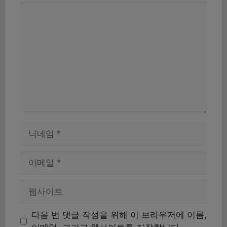
댓
글
이
름
이
메
일
웹
사
이
다음 번 댓글 작성을 위해 이 브라우저에 이름,
트