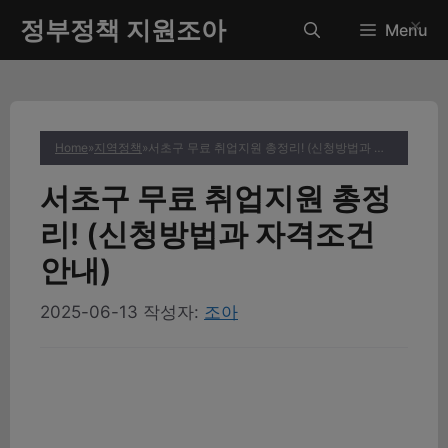
컨
정부정책 지원조아
✕
Menu
텐
츠
로
건
너
Home
»
지역정책
»
서초구 무료 취업지원 총정리! (신청방법과 자격조건 안내)
뛰
기
서초구 무료 취업지원 총정
리! (신청방법과 자격조건
안내)
2025-06-13
작성자:
조아