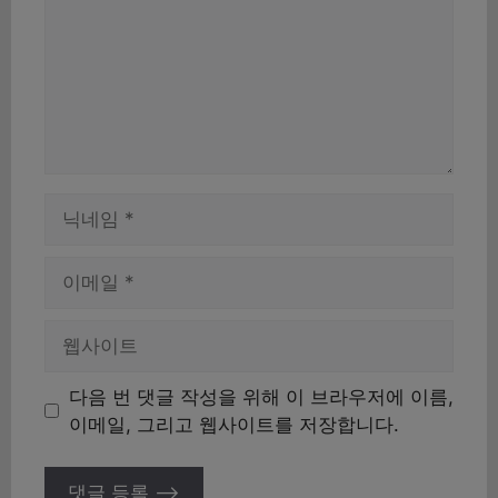
이
름
이
메
일
웹
사
이
다음 번 댓글 작성을 위해 이 브라우저에 이름,
트
이메일, 그리고 웹사이트를 저장합니다.