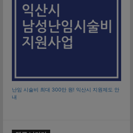
난임 시술비 최대 300만 원! 익산시 지원제도 안
내