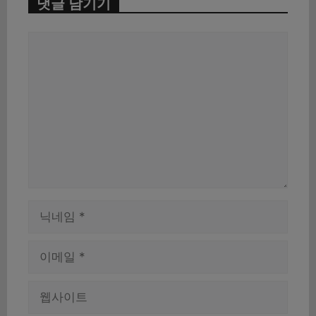
댓글 남기기
댓
글
이
름
이
메
일
웹
사