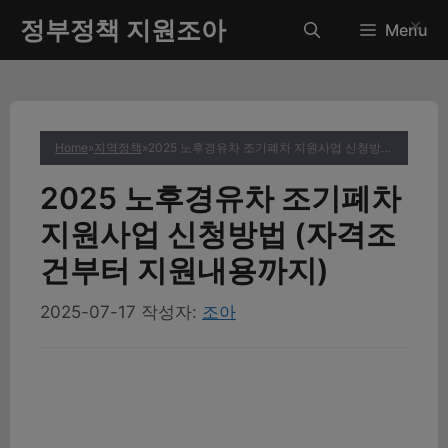
컨
정부정책 지원조아
✕
Menu
텐
츠
로
건
너
Home
»
지역정책
»
2025 노후경유차 조기폐차 지원사업 신청방법 (자격조건부터 지원내용까지)
뛰
기
2025 노후경유차 조기폐차
지원사업 신청방법 (자격조
건부터 지원내용까지)
2025-07-17
작성자:
조아