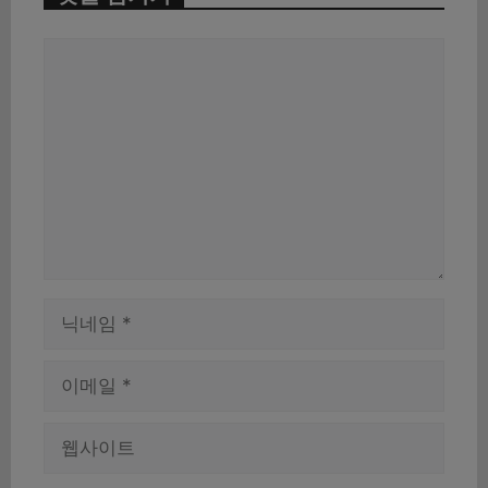
댓
글
이
름
이
메
일
웹
사