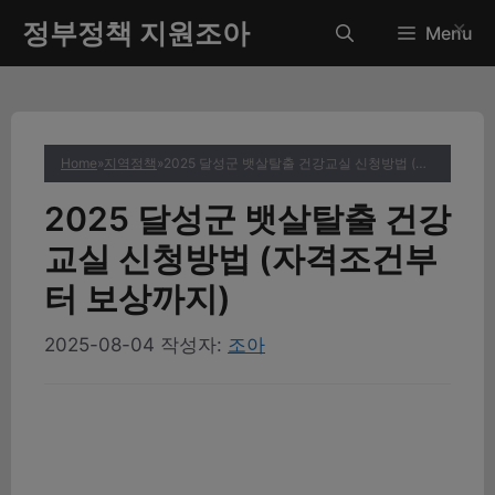
컨
정부정책 지원조아
✕
Menu
텐
츠
로
건
너
Home
»
지역정책
»
2025 달성군 뱃살탈출 건강교실 신청방법 (자격조건부터 보상까지)
뛰
기
2025 달성군 뱃살탈출 건강
교실 신청방법 (자격조건부
터 보상까지)
2025-08-04
작성자:
조아