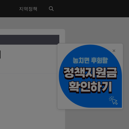
지역정책
✕
내