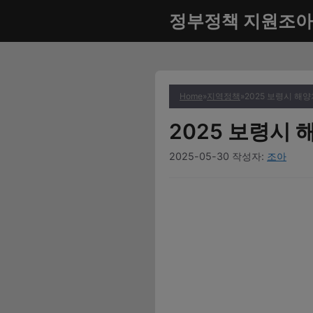
컨
정부정책 지원조아
텐
츠
로
건
너
Home
»
지역정책
»
2025 보령시 해
뛰
2025 보령시
기
2025-05-30
작성자:
조아