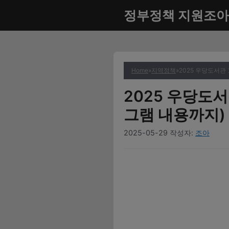
컨
정부정책 지원조아
텐
츠
로
건
너
Home
»
지역정책
»
2025 우당도서관
뛰
2025 우당도
기
그램 내용까지)
2025-05-29
작성자:
조아