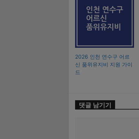
2026 인천 연수구 어르
신 품위유지비 지원 가이
드
댓글 남기기
댓
글