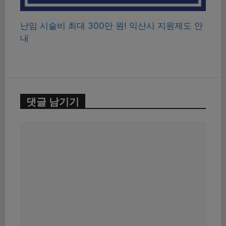
난임 시술비 최대 300만 원! 익산시 지원제도 안
내
댓글 남기기
댓
글