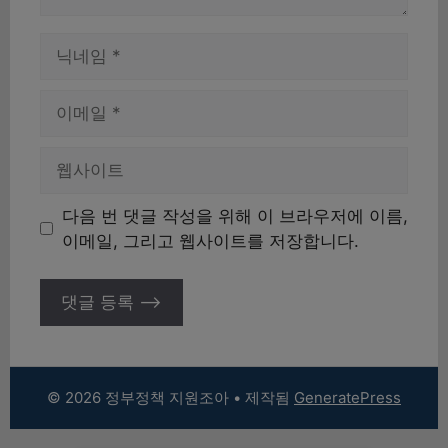
이
름
이
메
일
웹
사
이
다음 번 댓글 작성을 위해 이 브라우저에 이름,
트
이메일, 그리고 웹사이트를 저장합니다.
© 2026 정부정책 지원조아
• 제작됨
GeneratePress