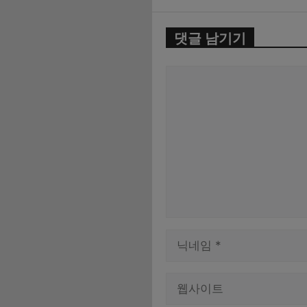
댓글 남기기
댓
글
이
름