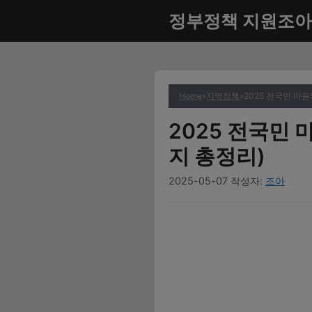
컨
정부정책 지원조아
텐
츠
로
건
너
Home
»
지역정책
»
2025 전국민 마
뛰
2025 전국민
기
지 총정리)
2025-05-07
작성자:
조아