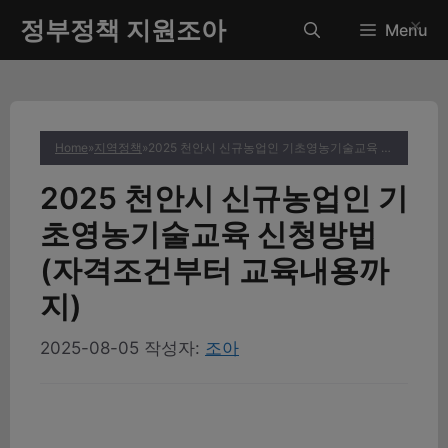
컨
정부정책 지원조아
✕
Menu
텐
츠
로
건
너
Home
»
지역정책
»
2025 천안시 신규농업인 기초영농기술교육 신청방법 (자격조건부터 교육내용까지)
뛰
기
2025 천안시 신규농업인 기
초영농기술교육 신청방법
(자격조건부터 교육내용까
지)
2025-08-05
작성자:
조아