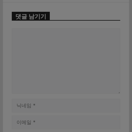
댓글 남기기
댓
글
이
름
이
메