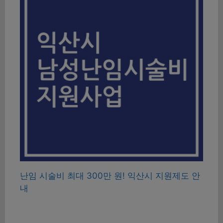
난임 시술비 최대 300만 원! 익산시 지원제도 안
내