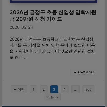
2026년 금정구 초등 신입생 입학지원
금 20만원 신청 가이드
2026-02-24
2026년 금정구는 초등학교에 입학하는 신입생
자녀를 둔 가정을 위해 입학 준비에 필요한 비용
을 지원합니다. 대상 요건이 맞으면 간단한 절차
로 최대 …
READ MORE
페
페
페
페
페
←
이전
1
2
3
4
…
860
이
이
이
이
이
다음
→
지
지
지
지
지