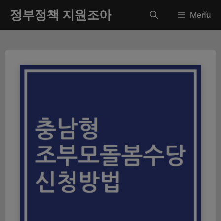
컨
정부정책 지원조아
✕
Menu
텐
츠
로
건
너
뛰
기