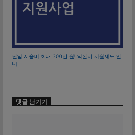
난임 시술비 최대 300만 원! 익산시 지원제도 안
내
댓글 남기기
댓
글