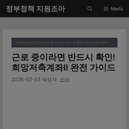
컨
정부정책 지원조아
✕
Menu
텐
츠
로
건
너
Home
»
지역정책
»
근로 중이라면 반드시 확인! 희망저축계좌Ⅱ 완전 가이드
뛰
기
근로 중이라면 반드시 확인!
희망저축계좌Ⅱ 완전 가이드
2026-02-03
작성자:
조아