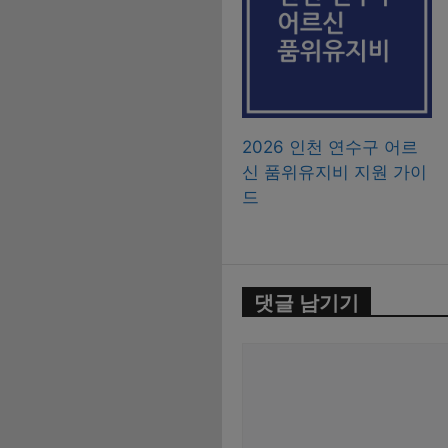
2026 인천 연수구 어르
신 품위유지비 지원 가이
드
댓글 남기기
댓
글