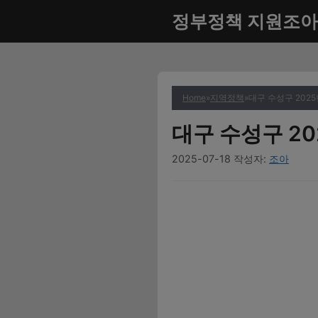
컨
정부정책 지원조아
텐
츠
로
건
너
Home
»
지역정책
»
대구 수성구 202
뛰
대구 수성구 2
기
2025-07-18
작성자:
조아