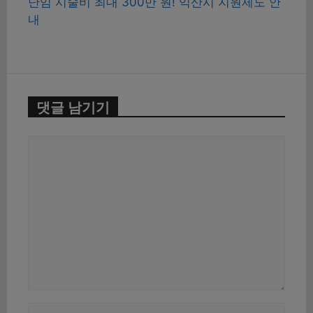
난임 시술비 최대 300만 원! 익산시 지원제도 안
내
댓글 남기기
댓
글
이