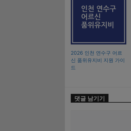
2026 인천 연수구 어르
신 품위유지비 지원 가이
드
댓글 남기기
댓
글