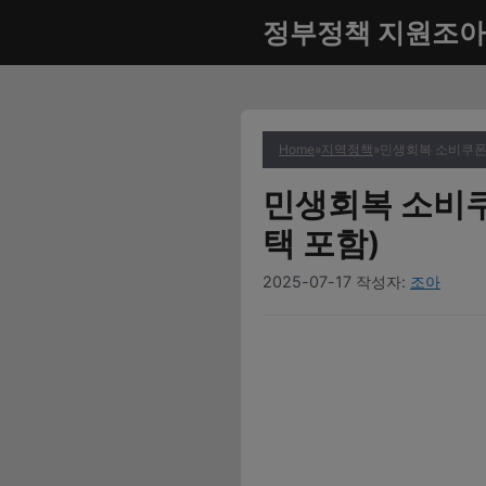
컨
정부정책 지원조아
텐
츠
로
건
너
Home
»
지역정책
»
민생회복 소비쿠폰 
뛰
민생회복 소비쿠
기
택 포함)
2025-07-17
작성자:
조아