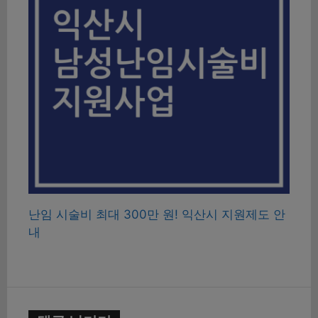
난임 시술비 최대 300만 원! 익산시 지원제도 안
내