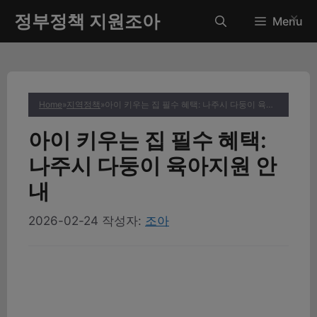
컨
정부정책 지원조아
✕
Menu
텐
츠
로
건
너
Home
»
지역정책
»
아이 키우는 집 필수 혜택: 나주시 다둥이 육아지원 안내
뛰
기
아이 키우는 집 필수 혜택:
나주시 다둥이 육아지원 안
내
2026-02-24
작성자:
조아