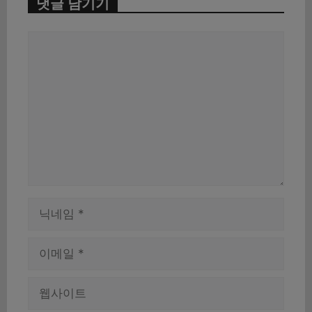
댓글 남기기
댓
글
이
름
이
메
일
웹
사