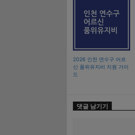
2026 인천 연수구 어르
신 품위유지비 지원 가이
드
댓글 남기기
댓
글