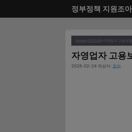
컨
정부정책 지원조아
텐
츠
로
건
너
Home
»
지역정책
»
자영업자 고용보험료
뛰
자영업자 고용보
기
2026-02-24
작성자:
조아