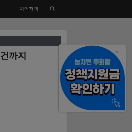
지역정책
✕
조건까지