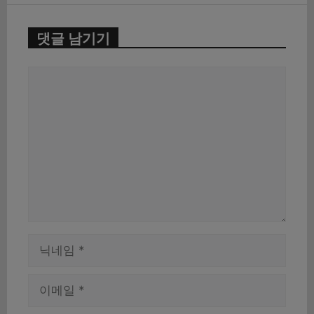
댓글 남기기
댓
글
이
름
이
메