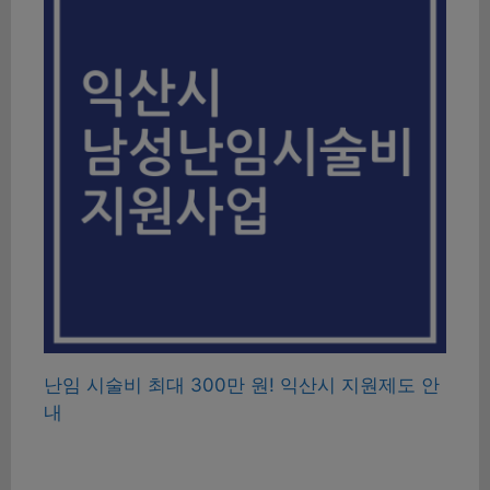
난임 시술비 최대 300만 원! 익산시 지원제도 안
내