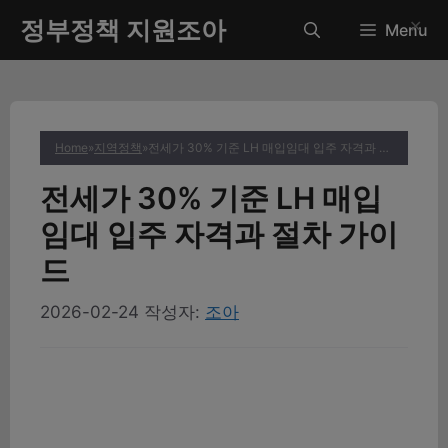
컨
정부정책 지원조아
✕
Menu
텐
츠
로
건
너
Home
»
지역정책
»
전세가 30% 기준 LH 매입임대 입주 자격과 절차 가이드
뛰
기
전세가 30% 기준 LH 매입
임대 입주 자격과 절차 가이
드
2026-02-24
작성자:
조아