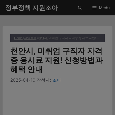
컨
정부정책 지원조아
✕
Menu
텐
츠
로
건
너
Home
»
지역정책
»
천안시, 미취업 구직자 자격증 응시료 지원! 신청방법과 혜택 안내
뛰
기
천안시, 미취업 구직자 자격
증 응시료 지원! 신청방법과
혜택 안내
2025-04-10
작성자:
조아