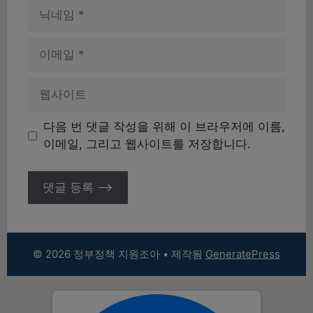
이
름
이
메
일
웹
사
이
다음 번 댓글 작성을 위해 이 브라우저에 이름,
트
이메일, 그리고 웹사이트를 저장합니다.
© 2026 정부정책 지원조아
• 제작됨
GeneratePress