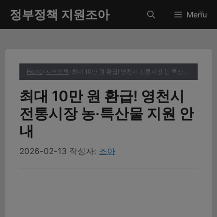
컨
정부정책 지원조아
✕
Menu
텐
츠
로
건
너
Home
»
지역정책
»
최대 10만 원 환급! 영천시 전통시장 농·특산물 지원 안내
뛰
기
최대 10만 원 환급! 영천시
전통시장 농·특산물 지원 안
내
2026-02-13
작성자:
조아