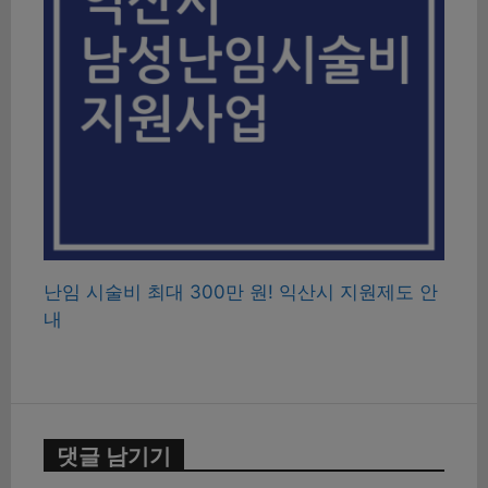
난임 시술비 최대 300만 원! 익산시 지원제도 안
내
댓글 남기기