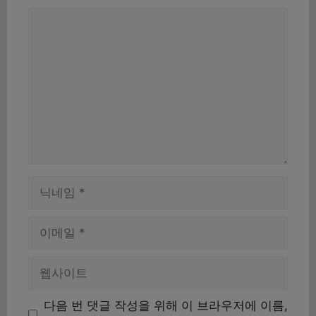
댓
글
이
름
이
메
일
웹
사
이
다음 번 댓글 작성을 위해 이 브라우저에 이름,