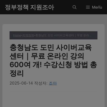
컨
정부정책 지원조아
✕
Menu
텐
츠
로
건
너
Home
»
지역정책
»
충청남도 도민 사이버교육센터｜무료 온라인 강의 600여 개! 수강신청 방법 총정리
뛰
기
충청남도 도민 사이버교육
센터｜무료 온라인 강의
600여 개! 수강신청 방법 총
정리
2025-06-14
작성자:
조아