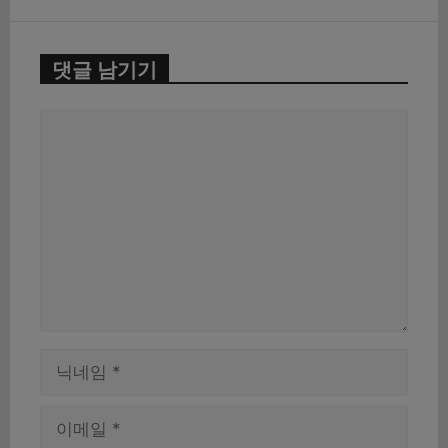
댓글 남기기
댓
글
이
름
이
메