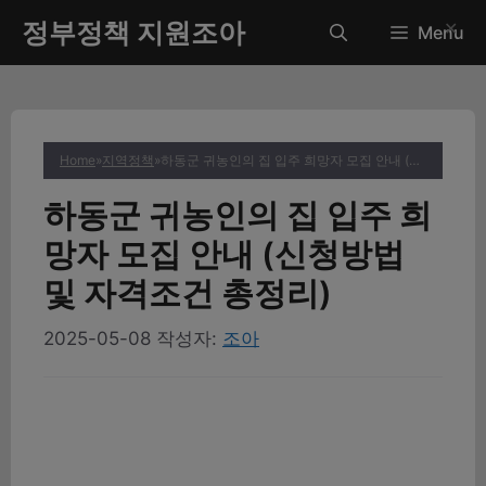
컨
정부정책 지원조아
✕
Menu
텐
츠
로
건
너
Home
»
지역정책
»
하동군 귀농인의 집 입주 희망자 모집 안내 (신청방법 및 자격조건 총정리)
뛰
기
하동군 귀농인의 집 입주 희
망자 모집 안내 (신청방법
및 자격조건 총정리)
2025-05-08
작성자:
조아