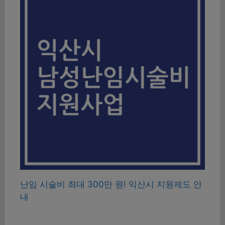
난임 시술비 최대 300만 원! 익산시 지원제도 안
내