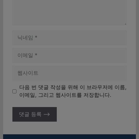
이
름
이
메
일
웹
사
이
다음 번 댓글 작성을 위해 이 브라우저에 이름,
트
이메일, 그리고 웹사이트를 저장합니다.