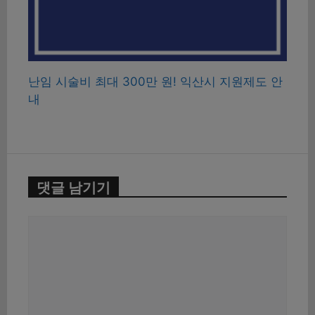
난임 시술비 최대 300만 원! 익산시 지원제도 안
내
댓글 남기기
댓
글