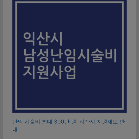
난임 시술비 최대 300만 원! 익산시 지원제도 안
내