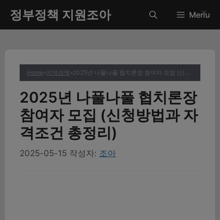
컨
정부정책 지원조아
✕
Menu
텐
츠
로
건
너
Home
»
지역정책
»
2025년 나풀나풀 협치론장 참여자 모집 (신청방법과 자격조건 총정리)
뛰
기
2025년 나풀나풀 협치론장
참여자 모집 (신청방법과 자
격조건 총정리)
2025-05-15
작성자:
조아