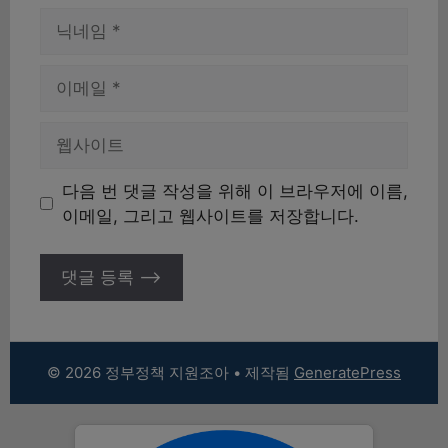
이
름
이
메
일
웹
사
이
다음 번 댓글 작성을 위해 이 브라우저에 이름,
트
이메일, 그리고 웹사이트를 저장합니다.
© 2026 정부정책 지원조아
• 제작됨
GeneratePress