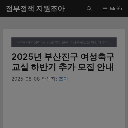
컨
정부정책 지원조아
✕
Menu
텐
츠
로
건
너
Home
»
지역정책
»
2025년 부산진구 여성축구교실 하반기 추가 모집 안내
뛰
기
2025년 부산진구 여성축구
교실 하반기 추가 모집 안내
2025-08-08
작성자:
조아