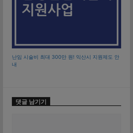
난임 시술비 최대 300만 원! 익산시 지원제도 안
내
댓글 남기기
댓
글