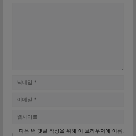
댓
글
이
름
이
메
일
웹
사
이
다음 번 댓글 작성을 위해 이 브라우저에 이름,
트