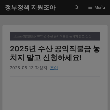
컨
정부정책 지원조아
✕
Menu
텐
츠
로
건
너
Home
»
지역정책
»
2025년 수산 공익직불금 놓치지 말고 신청하세요!
뛰
기
2025년 수산 공익직불금 놓
치지 말고 신청하세요!
2025-05-13
작성자:
조아