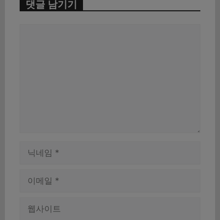
댓글 남기기
댓
글
이
름
이
메
일
웹
사