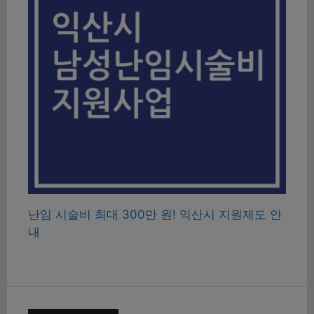
난임 시술비 최대 300만 원! 익산시 지원제도 안
내