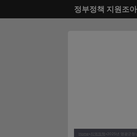
컨
정부정책 지원조아
텐
츠
로
건
너
뛰
기
Home
»
지역정책
»
2025년 영광군