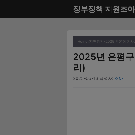
컨
정부정책 지원조아
텐
츠
로
건
너
Home
»
지역정책
»
2025년 은평구 
뛰
2025년 은평
기
리)
2025-06-13
작성자:
조아