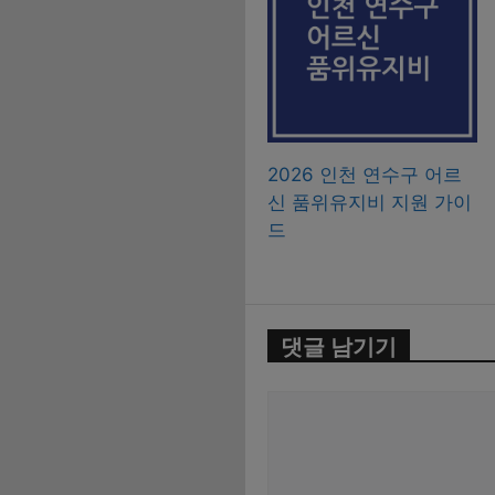
2026 인천 연수구 어르
신 품위유지비 지원 가이
드
댓글 남기기
댓
글