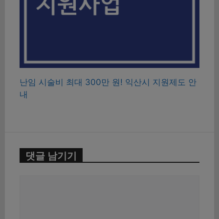
난임 시술비 최대 300만 원! 익산시 지원제도 안
내
댓글 남기기
댓
글