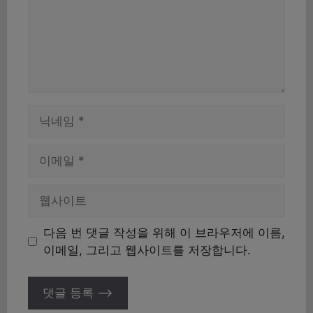
이
름
이
메
일
웹
사
이
다음 번 댓글 작성을 위해 이 브라우저에 이름,
트
이메일, 그리고 웹사이트를 저장합니다.