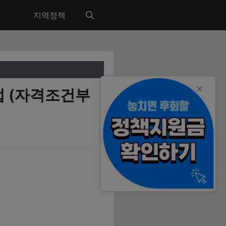
지역정책
✕
법 (자격조건부