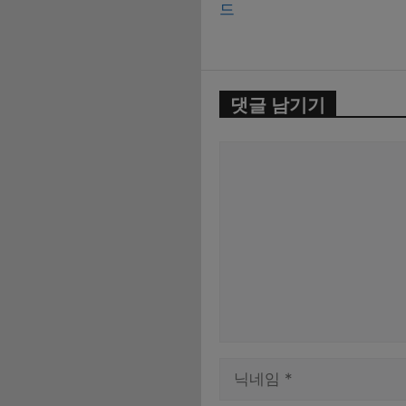
드
댓글 남기기
댓
글
이
름