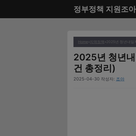
컨
정부정책 지원조아
텐
츠
로
건
너
Home
»
지역정책
»
2025년 청년내일
뛰
2025년 청년
기
건 총정리)
2025-04-30
작성자:
조아