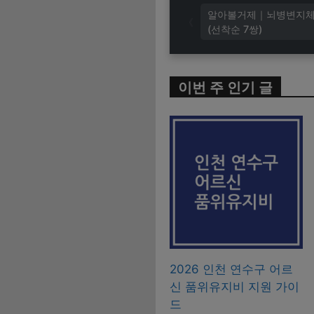
알아볼거제｜뇌병변지체 
(선착순 7쌍)
이번 주 인기 글
2026 인천 연수구 어르
신 품위유지비 지원 가이
드