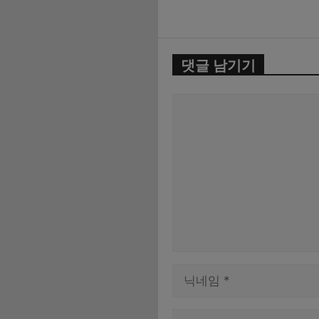
댓글 남기기
댓
글
이
름