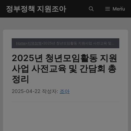
컨
정부정책 지원조아
✕
Menu
텐
츠
로
건
너
Home
»
지역정책
»
2025년 청년모임활동 지원사업 사전교육 및 간담회 총정리
뛰
기
2025년 청년모임활동 지원
사업 사전교육 및 간담회 총
정리
2025-04-22
작성자:
조아