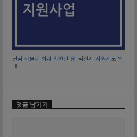
난임 시술비 최대 300만 원! 익산시 지원제도 안
내
댓글 남기기
댓
글