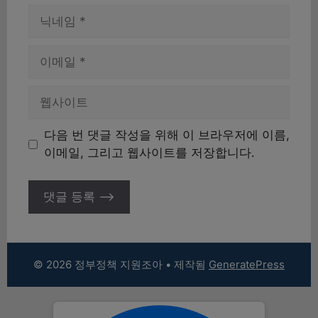
이
름
이
메
일
웹
사
이
다음 번 댓글 작성을 위해 이 브라우저에 이름,
트
이메일, 그리고 웹사이트를 저장합니다.
© 2026 정부정책 지원조아
• 제작됨
GeneratePress