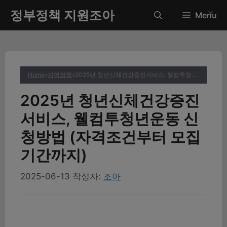
컨
정부정책 지원조아
✕
Menu
텐
츠
로
건
너
Home
»
지역정책
»
2025년 청년신체건강증진서비스, 웰컴투청년운동 신청방법 (자격조건부터 모집기간까지)
뛰
기
2025년 청년신체건강증진
서비스, 웰컴투청년운동 신
청방법 (자격조건부터 모집
기간까지)
2025-06-13
작성자:
조아