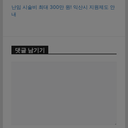
난임 시술비 최대 300만 원! 익산시 지원제도 안
내
댓글 남기기
댓
글