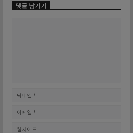
댓글 남기기
댓
글
이
름
이
메
일
웹