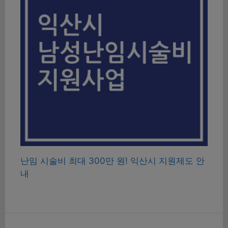
난임 시술비 최대 300만 원! 익산시 지원제도 안
내