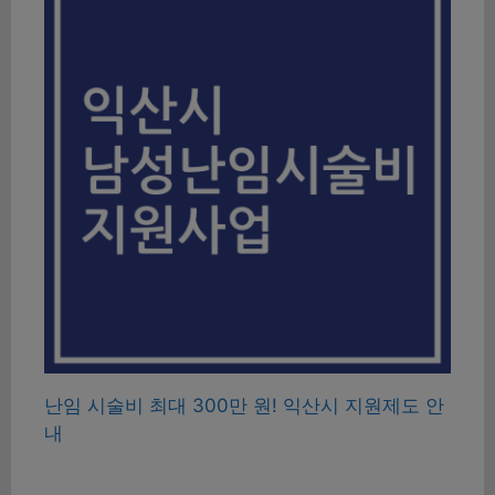
난임 시술비 최대 300만 원! 익산시 지원제도 안
내