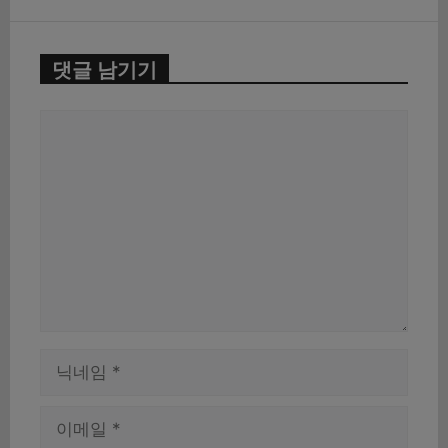
댓글 남기기
댓
글
이
름
이
메