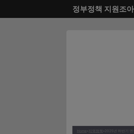
컨
정부정책 지원조아
텐
츠
로
건
너
뛰
기
Home
»
지역정책
»
2025년 하반기 