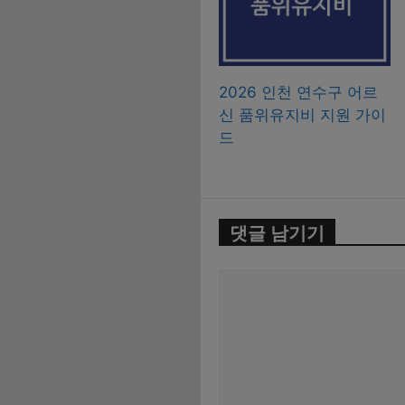
2026 인천 연수구 어르
신 품위유지비 지원 가이
드
댓글 남기기
댓
글