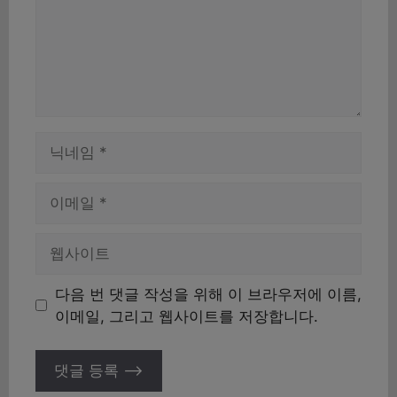
이
름
이
메
일
웹
사
이
다음 번 댓글 작성을 위해 이 브라우저에 이름,
트
이메일, 그리고 웹사이트를 저장합니다.