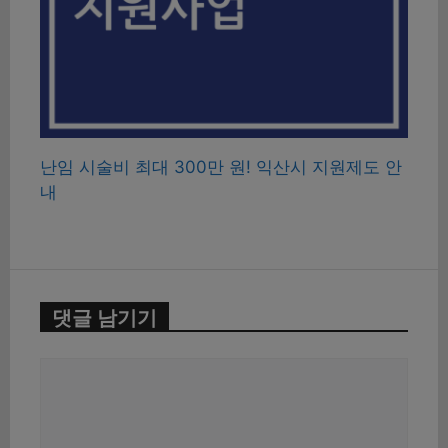
난임 시술비 최대 300만 원! 익산시 지원제도 안
내
댓글 남기기
댓
글