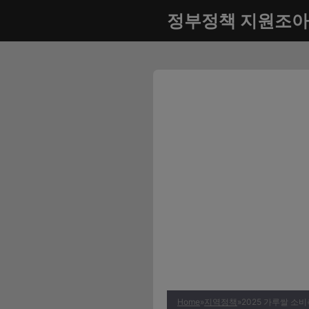
컨
정부정책 지원조아
텐
츠
로
건
너
뛰
기
Home
»
지역정책
»
2025 가루쌀 소