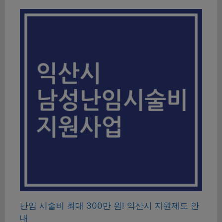
난임 시술비 최대 300만 원! 익산시 지원제도 안
내