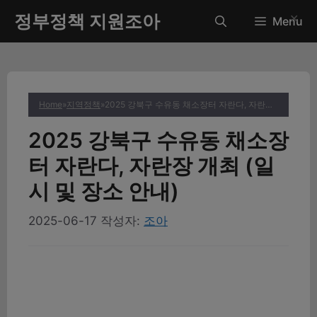
컨
정부정책 지원조아
✕
Menu
텐
츠
로
건
너
Home
»
지역정책
»
2025 강북구 수유동 채소장터 자란다, 자란장 개최 (일시 및 장소 안내)
뛰
기
2025 강북구 수유동 채소장
터 자란다, 자란장 개최 (일
시 및 장소 안내)
2025-06-17
작성자:
조아