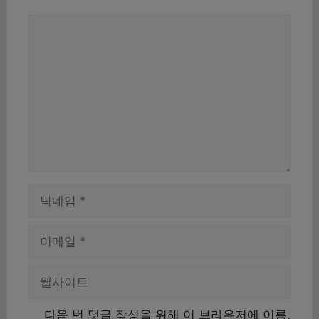
댓
글
이
름
이
메
일
웹
사
이
다음 번 댓글 작성을 위해 이 브라우저에 이름,