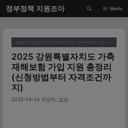
컨
정부정책 지원조아
✕
Menu
텐
츠
로
건
너
Home
»
지역정책
»
2025 강원특별자치도 가축재해보험 가입 지원 총정리 (신청방법부터 자격조건까지)
뛰
기
2025 강원특별자치도 가축
재해보험 가입 지원 총정리
(신청방법부터 자격조건까
지)
2025-04-24
작성자:
조아