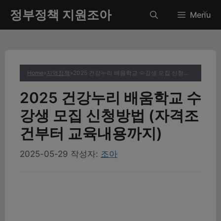
컨
정부정책 지원조아
✕
Menu
텐
츠
로
건
너
Home
»
지역정책
»
2025 건강누리 배움학교 수강생 모집 신청방법 (자격조건부터 교육내용까지)
뛰
기
2025 건강누리 배움학교 수
강생 모집 신청방법 (자격조
건부터 교육내용까지)
2025-05-29
작성자:
조아