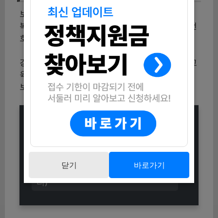
보호자 교육에 대한 문의는 은평구립우리장애인
복지관 자립지원팀 박선영에게 해주세요. 전화번
호는 070-4016-2120입니다.
경계선지능청소년과 그 보호자에게 유익한 이 교
육에 참여해보세요. 조건이 맞는다면 꼭 신청해
보시기 바랍니다!
2025년 슬레이트 처리 및 지붕개량
지원사업(2차) 대상자 모집
2025 양천구 소식 명예기자 모집 신
닫기
바로가기
청방법 (자격조건 및 활동내용 총정
리)