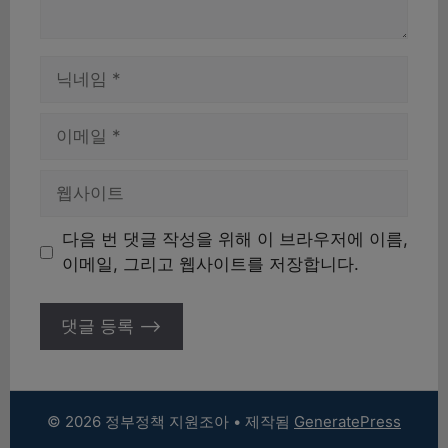
이
름
이
메
일
웹
사
이
다음 번 댓글 작성을 위해 이 브라우저에 이름,
트
이메일, 그리고 웹사이트를 저장합니다.
© 2026 정부정책 지원조아
• 제작됨
GeneratePress