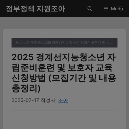
컨
정부정책 지원조아
✕
Menu
텐
츠
로
건
너
Home
»
지역정책
»
2025 경계선지능청소년 자립준비훈련 및 보호자 교육 신청방법 (모집기간 및 내용 총정리)
뛰
기
2025 경계선지능청소년 자
립준비훈련 및 보호자 교육
신청방법 (모집기간 및 내용
총정리)
2025-07-17
작성자:
조아