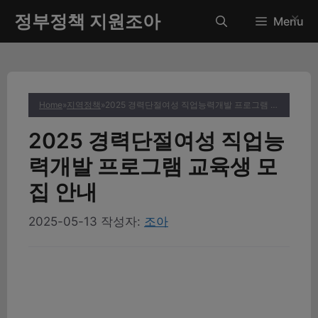
컨
정부정책 지원조아
✕
Menu
텐
츠
로
건
너
Home
»
지역정책
»
2025 경력단절여성 직업능력개발 프로그램 교육생 모집 안내
뛰
기
2025 경력단절여성 직업능
력개발 프로그램 교육생 모
집 안내
2025-05-13
작성자:
조아