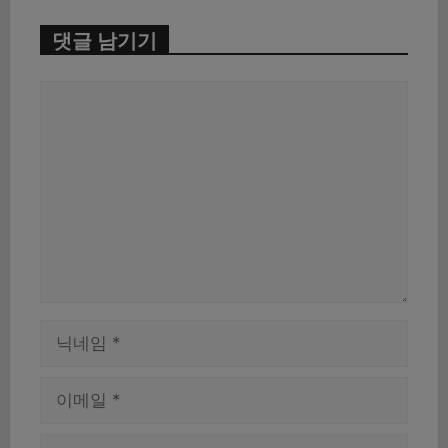
댓글 남기기
댓
글
이
름
이
메
일
웹