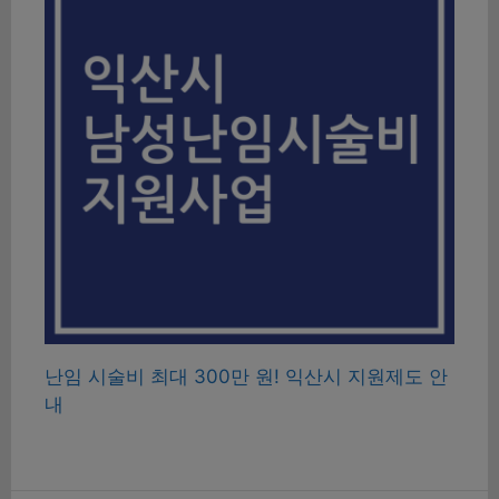
난임 시술비 최대 300만 원! 익산시 지원제도 안
내