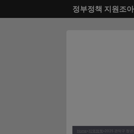
컨
정부정책 지원조아
텐
츠
로
건
너
뛰
기
Home
»
지역정책
»
2025 관악구 청