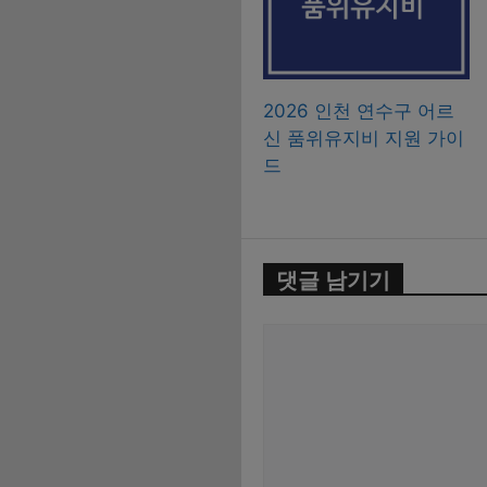
2026 인천 연수구 어르
신 품위유지비 지원 가이
드
댓글 남기기
댓
글