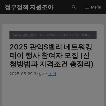
컨
정부정책 지원조아
✕
Menu
텐
츠
로
건
너
Home
»
지역정책
»
2025 관악S밸리 네트워킹 데이 행사 참여자 모집 (신청방법과 자격조건 총정리)
뛰
기
2025 관악S밸리 네트워킹
데이 행사 참여자 모집 (신
청방법과 자격조건 총정리)
2025-05-29
작성자:
조아