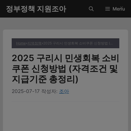
컨
정부정책 지원조아
✕
Menu
텐
츠
로
건
너
Home
»
지역정책
»
2025 구리시 민생회복 소비쿠폰 신청방법 (자격조건 및 지급기준 총정리)
뛰
기
2025 구리시 민생회복 소비
쿠폰 신청방법 (자격조건 및
지급기준 총정리)
2025-07-17
작성자:
조아