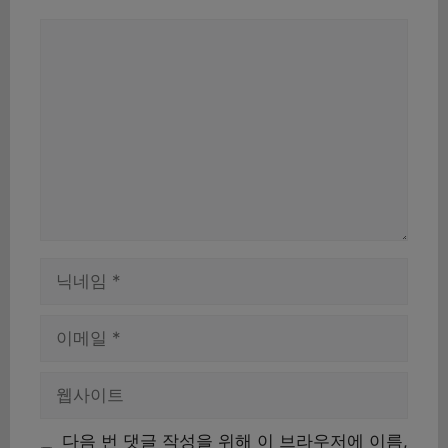
댓
글
이
름
이
메
일
웹
사
이
다음 번 댓글 작성을 위해 이 브라우저에 이름,